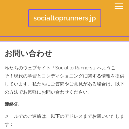
socialtoprunners.jp
S
お問い合わせ
k
i
私たちのウェブサイト「Social to Runners」へようこ
p
そ！現代の学習とコンディショニングに関する情報を提供
t
しています。私たちにご質問やご意見がある場合は、以下
o
の方法でお気軽にお問い合わせください。
c
連絡先
o
n
メールでのご連絡は、以下のアドレスまでお願いいたしま
t
す：