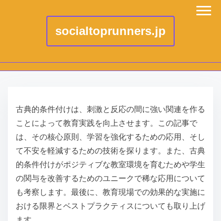
socialtoprunners.jp
S
k
古典的条件付けは、刺激と反応の間に強い関連を作る
i
ことによって教育実践を向上させます。この記事で
p
は、その核心原則、学習を強化するための応用、そし
t
て不安を軽減するための技術を探ります。また、古典
o
的条件付けがポジティブな教室環境を育むためや学生
c
の関与を改善するためのユニークで稀な応用について
o
も考察します。最後に、教育現場での効果的な実施に
n
おける限界とベストプラクティスについても取り上げ
t
ます。