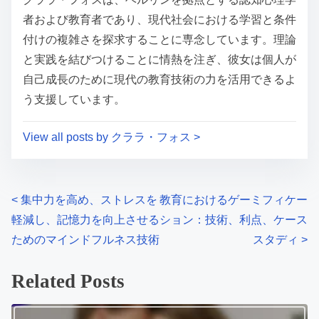
m
t
者および教育者であり、現代社会における学習と条件
e
o
付けの複雑さを探求することに専念しています。理論
n
と実践を結びつけることに情熱を注ぎ、彼女は個人が
:
自己成長のために現代の教育技術の力を活用できるよ
う支援しています。
View all posts by クララ・フォス >
P
<
集中力を高め、ストレスを
教育におけるゲーミフィケー
軽減し、記憶力を向上させる
ション：技術、利点、ケース
o
ためのマインドフルネス技術
スタディ
>
s
Related Posts
t
s