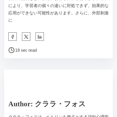
により、学習者の個々の違いに対処できず、効果的な
応用ができない可能性があります。さらに、外部刺激
に
S
h
P
a
18 sec read
o
r
s
e
t
t
r
h
e
i
a
s
d
p
Author: クララ・フォス
t
o
i
s
クララ・フォスは、ベルリンを拠点とする認知心理学