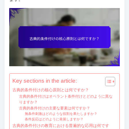
e
n
t
Key sections in the article:
古典的条件付けの核心原則とは何ですか？
古典的条件付けはオペラント条件付けとどのように異な
りますか？
古典的条件付けの主要な要素は何ですか？
無条件刺激はどのような役割を果たしますか？
条件反応はどのように発展しますか？
古典的条件付けの教育における普遍的な応用は何です