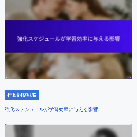
n
a
v
i
g
a
t
行動調整戦略
i
o
強化スケジュールが学習効率に与える影響
n