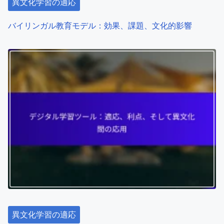
i
異文化学習の適応
o
バイリンガル教育モデル：効果、課題、文化的影響
n
異文化学習の適応