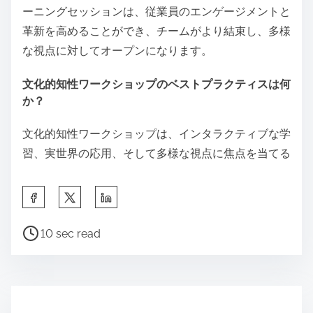
ーニングセッションは、従業員のエンゲージメントと
革新を高めることができ、チームがより結束し、多様
な視点に対してオープンになります。
文化的知性ワークショップのベストプラクティスは何
か？
文化的知性ワークショップは、インタラクティブな学
習、実世界の応用、そして多様な視点に焦点を当てる
S
h
P
a
10 sec read
o
r
s
e
t
t
r
h