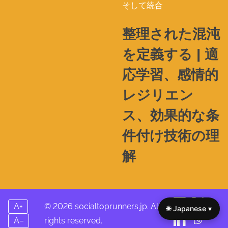
そして統合
整理された混沌
を定義する | 適
応学習、感情的
レジリエン
ス、効果的な条
件付け技術の理
解
A+
© 2026 socialtoprunners.jp. All
🌐 Japanese ▾
A–
rights reserved.