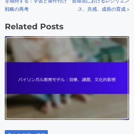
を期待する：学習と条件付け
習環境におけるレジリエン
o
戦略の再考
ス、共感、成長の育成
>
s
Related Posts
t
s
n
a
v
i
g
a
t