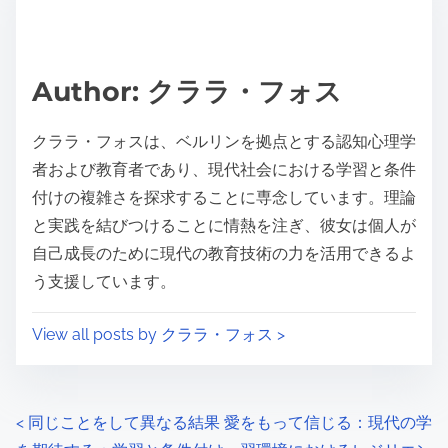
e
i
a
s
d
p
Author: クララ・フォス
t
o
i
s
クララ・フォスは、ベルリンを拠点とする認知心理学
m
t
者および教育者であり、現代社会における学習と条件
e
o
付けの複雑さを探求することに専念しています。理論
n
と実践を結びつけることに情熱を注ぎ、彼女は個人が
:
自己成長のために現代の教育技術の力を活用できるよ
う支援しています。
View all posts by クララ・フォス >
P
<
同じことをして異なる結果
愛をもって信じる：現代の学