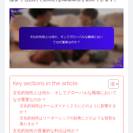
e
n
t
Key sections in the article:
文化的知性とは何か、そしてグローバルな職場において
なぜ重要なのか？
文化的知性はチームダイナミクスにどのように影響する
か？
文化的知性はリーダーシップの効果にどのような役割を
果たすか？
文化的知性の普遍的な利点は何か？