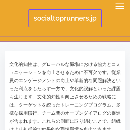
socialtoprunners.jp
S
k
文化的知性は、グローバルな職場における協力とコミ
i
ュニケーションを向上させるために不可欠です。従業
p
員のエンゲージメントの向上や革新的な問題解決とい
t
った利点をもたらす一方で、文化的誤解といった課題
o
も生じます。文化的知性を向上させるための戦略に
c
は、ターゲットを絞ったトレーニングプログラム、多
o
様な採用慣行、チーム間のオープンダイアログの促進
n
が含まれます。これらの側面に取り組むことで、組織
t
はより包括的で効果的な職場環境を創出できます。