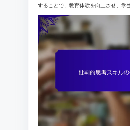
することで、教育体験を向上させ、学
o
n
t
e
n
t