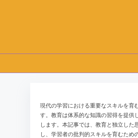
S
k
i
現代の学習における重要なスキルを育
p
す。教育は体系的な知識の習得を提供
t
します。本記事では、教育と独立した
o
し、学習者の批判的スキルを育むため
c