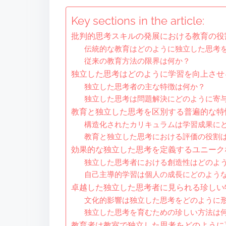
Key sections in the article:
批判的思考スキルの発展における教育の役
伝統的な教育はどのように独立した思考
従来の教育方法の限界は何か？
独立した思考はどのように学習を向上させ
独立した思考者の主な特徴は何か？
独立した思考は問題解決にどのように寄
教育と独立した思考を区別する普遍的な特
構造化されたカリキュラムは学習成果に
教育と独立した思考における評価の役割
効果的な独立した思考を定義するユニーク
独立した思考者における創造性はどのよ
自己主導的学習は個人の成長にどのよう
卓越した独立した思考者に見られる珍しい
文化的影響は独立した思考をどのように
独立した思考を育むための珍しい方法は
教育者は教室で独立した思考をどのように